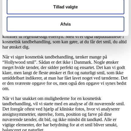
Få drømmesmilet med kosmetisk
Tillad valgte
tandbehandling
Afvis
I TandlægeCentret prioriterer vi højt, at du skal have sunde og
velfungerende tænder hele livet. Det er det, vi undersøger, når du
kommer til regelmæssigt eftersyn. Men vi er også højtuddannede i
kosmetisk tandbehandling, som kan gøre, at du får det smil, du altid
har ønsket dig.
Når vi siger kosmetisk tandbehandling, tænker mange på
“Hollywood smil”. Sådan er det ikke i Danmark. Nogle ønsker
meget hvide tænder, der sidder perfekt og ensartet. Det kan vi godt
klare, men langt de fleste ønsker et flot og naturligt smil, som ikke
umiddelbart indikerer, at man har fået lavet noget ved tænderne. Det
er den sværeste opgave for os, men også den opgave vi synes bedst
om.
Når vi har snakket om mulighederne for en kosmetisk
tandbehandling, vil vi starte med en analyse af dit nuværende smil.
Det foregår oftest ved hjælp af kliniske fotos, hvor vi analyserer
ansigtssymmetrier, størrelse, form, position og farve på dine
nuværende tænder, dit bid, og ikke mindst dit tandkød. Alle er
vigtige elementer, der har betydning for at et smil bliver smukt,
balanceret og naturligt.