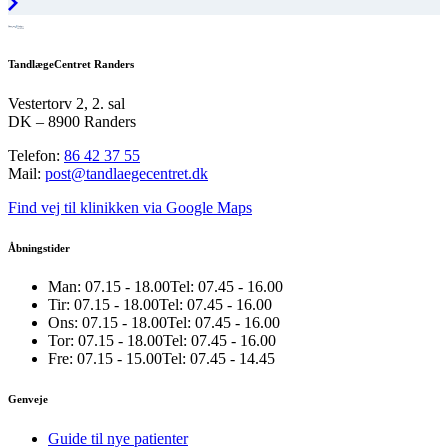
Smil med mere
TandlægeCentret Randers
Vestertorv 2, 2. sal
DK – 8900 Randers
Telefon:
86 42 37 55
Mail:
post@tandlaegecentret.dk
Find vej til klinikken via Google Maps
Åbningstider
Man:
07.15 - 18.00
Tel: 07.45 - 16.00
Tir:
07.15 - 18.00
Tel: 07.45 - 16.00
Ons:
07.15 - 18.00
Tel: 07.45 - 16.00
Tor:
07.15 - 18.00
Tel: 07.45 - 16.00
Fre:
07.15 - 15.00
Tel: 07.45 - 14.45
Genveje
Guide til nye patienter