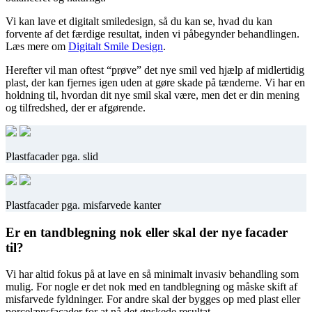
Vi kan lave et digitalt smiledesign, så du kan se, hvad du kan
forvente af det færdige resultat, inden vi påbegynder behandlingen.
Læs mere om
Digitalt Smile Design
.
Herefter vil man oftest “prøve” det nye smil ved hjælp af midlertidig
plast, der kan fjernes igen uden at gøre skade på tænderne. Vi har en
holdning til, hvordan dit nye smil skal være, men det er din mening
og tilfredshed, der er afgørende.
Plastfacader pga. slid
Plastfacader pga. misfarvede kanter
Er en tandblegning nok eller skal der nye facader
til?
Vi har altid fokus på at lave en så minimalt invasiv behandling som
mulig. For nogle er det nok med en tandblegning og måske skift af
misfarvede fyldninger. For andre skal der bygges op med plast eller
porcelænsfacader for at nå det ønskede resultat.