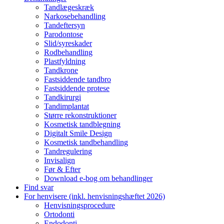
Tandlægeskræk
Narkosebehandling
Tandeftersyn
Parodontose
Slid/syreskader
Rodbehandling
Plastfyldning
Tandkrone
Fastsiddende tandbro
Fastsiddende protese
Tandkirurgi
Tandimplantat
Større rekonstruktioner
Kosmetisk tandblegning
Digitalt Smile Design
Kosmetisk tandbehandling
Tandregulering
Invisalign
Før & Efter
Download e-bog om behandlinger
Find svar
For henvisere (inkl. henvisningshæftet 2026)
Henvisningsprocedure
Ortodonti
Endodonti