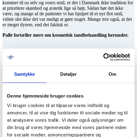
kommer til os selv og vores smil, er der i Danmark ikke tradition for
at prioritere skønhed og æstetik lige så højt. Sådan bør det ikke
være, og mange af de patienter vi har hjulpet til et nyt flot smil,
vidste slet ikke det var muligt at gøre noget. Mange tror også, at det
er meget dyrere, end det faktisk er.
Palle fortæller mere om kosmetisk tandbehandling herunder.
Typisk forløb
Overslag og gennemgang af behandlingsplan
Samtykke
Detaljer
Om
Evt. digitalt smiledesign og forberedelse med 3D scanning og
3Dprintede modeller
Vi går i gang med aftalt behandling
Løbende kontrol indtil alt føles og ser ud som det skal
Denne hjemmeside bruger cookies
Vi bruger cookies til at tilpasse vores indhold og
annoncer, til at vise dig funktioner til sociale medier og til
at analysere vores trafik. Vi deler også oplysninger om
din brug af vores hjemmeside med vores partnere inden
for sociale medier, annonceringspartnere og