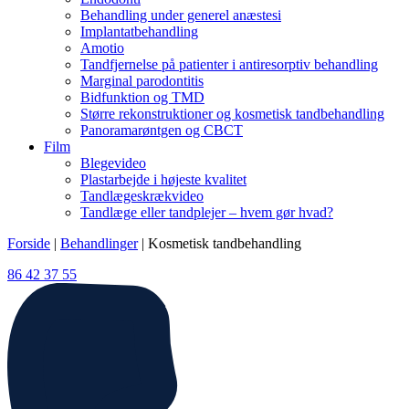
Behandling under generel anæstesi
Implantatbehandling
Amotio
Tandfjernelse på patienter i antiresorptiv behandling
Marginal parodontitis
Bidfunktion og TMD
Større rekonstruktioner og kosmetisk tandbehandling
Panoramarøntgen og CBCT
Film
Blegevideo
Plastarbejde i højeste kvalitet
Tandlægeskrækvideo
Tandlæge eller tandplejer – hvem gør hvad?
Forside
|
Behandlinger
|
Kosmetisk tandbehandling
86 42 37 55