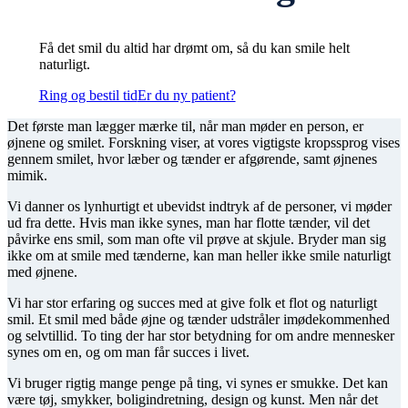
Få det smil du altid har drømt om, så du kan smile helt
naturligt.
Ring og bestil tid
Er du ny patient?
Det første man lægger mærke til, når man møder en person, er
øjnene og smilet. Forskning viser, at vores vigtigste kropssprog vises
gennem smilet, hvor læber og tænder er afgørende, samt øjnenes
mimik.
Vi danner os lynhurtigt et ubevidst indtryk af de personer, vi møder
ud fra dette. Hvis man ikke synes, man har flotte tænder, vil det
påvirke ens smil, som man ofte vil prøve at skjule. Bryder man sig
ikke om at smile med tænderne, kan man heller ikke smile naturligt
med øjnene.
Vi har stor erfaring og succes med at give folk et flot og naturligt
smil. Et smil med både øjne og tænder udstråler imødekommenhed
og selvtillid. To ting der har stor betydning for om andre mennesker
synes om en, og om man får succes i livet.
Vi bruger rigtig mange penge på ting, vi synes er smukke. Det kan
være tøj, smykker, boligindretning, design og kunst. Men når det