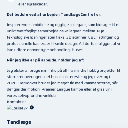
eller syreskader.
Det bedste ved at arbejde i TandlægeCentret er:
Inspirerende, ambitiøse og dygtige kollegaer, som bidrager til et
unikt tværfagligt samarbejde os kollegaer imellem. Nye
teknologiske løsninger som f.eks. 3D scanner, CBCT røntgen og
professionelle kameraer til smile design. Alt dette muliggør, at vi
kan udføre enhver type behandling i huset.
Når jeg ikke er på arbejde, holder jeg af:
Jeg elsker at bruge min fritid på alt fra mindre hobby projekter til
større renoveringer i det hus, min kæreste og jeg overtog i
2020. Derudover bruger jeg meget tid med kammeraterne, når
det gælder motion, Premier League kampe eller et glas vin i
vores selvopfundne vinklub.
Kontakt os
Tandlæge