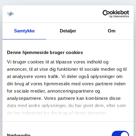
Louise Ernst Schou
Louise Ernst Schou
Samtykke
Detaljer
Om
Tandlæge
Denne hjemmeside bruger cookies
Uddannet tandlæge i 2011. Ansat i TandlægeCentret siden
Vi bruger cookies til at tilpasse vores indhold og
2021.
annoncer, til at vise dig funktioner til sociale medier og til
Særlige interesseområder
at analysere vores trafik. Vi deler også oplysninger om
din brug af vores hjemmeside med vores partnere inden
Kosmetisk tandbehandling i plast og keramik, krone- og
brobehandling, parodontal behandling, tandlægeangst.
for sociale medier, annonceringspartnere og
analysepartnere. Vores partnere kan kombinere disse
Jeg interesserer mig særligt for:
data med andre oplysninger, du har givet dem, eller som
At gøre tandlægebesøget til en god og tryg oplevelse. Jeg har
de har indsamlet fra din brug af deres tjenester.
fokus på det æstetiske og elsker at arbejde med plast og lave
flotte helkeramiske kroner og broer.
Samtykkevalg
Nødvendig