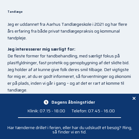
Tandlæge
Jeg er uddannet fra Aarhus Tandlægeskole i 2021 og har flere
års erfaring fra både privat tandlægepraksis og kommunal
tandpleje.
Jeg interesserer mig særligt for:
De fleste former for tandbehandling, med særligt fokus på
plastfyldninger, fast protetik og genopbygning af det slidte bid.
Jeg holder af at kunne give folk deres smil tilbage. Det vigtigste
for mig er, at du er godt informeret, så forventninger og økonomi
er på plads, inden vi går i gang – og at det er rart at komme til
tandlæge.
Det bedste ved at arbejde i TandlægeCentret er:
Dagens åbningstider
Menneskene og den gode stemning – både patienterne og
Klinik: 07.15 - 18.00
Telefon: 07.45 - 16.00
kollegaerne. Jeg sætter stor pris på det faglige fællesskab og de
moderne rammer, hvor der er plads til at udvikle sig og sparre
g,
Har tænderne drillet i ferien, eller har du udskudt et besøg? Ring,
H
med hinanden.
så finder vi en tid.