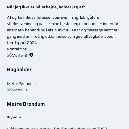
Når jeg ikke er på arbejde, holder jeg af:
At dyrke fritidsinteresser som svømning, løb, gåture,
styrketræning og passe mine heste. Jeg er behandler indenfor
alternativ behandling i akupunktur i TKM og massage samt er i
gang med en fireårig uddannelse som gestaltpsykoterapeut,
færdig juni 2024.
Kontakt os
Bogholder
Mette Brøndum
Mette Brøndum
Bogholder
Uddannet revisor. Ansat i TandlægeCentret siden 2008.