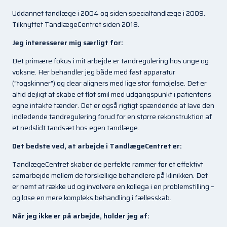
Uddannet tandlæge i 2004 og siden specialtandlæge i 2009.
Tilknyttet TandlægeCentret siden 2018.
Jeg interesserer mig særligt for:
Det primære fokus i mit arbejde er tandregulering hos unge og
voksne. Her behandler jeg både med fast apparatur
(“togskinner”) og clear aligners med lige stor fornøjelse. Det er
altid dejligt at skabe et flot smil med udgangspunkt i patientens
egne intakte tænder. Det er også rigtigt spændende at lave den
indledende tandregulering forud for en større rekonstruktion af
et nedslidt tandsæt hos egen tandlæge.
Det bedste ved, at arbejde i TandlægeCentret er:
TandlægeCentret skaber de perfekte rammer for et effektivt
samarbejde mellem de forskellige behandlere på klinikken. Det
er nemt at række ud og involvere en kollega i en problemstilling –
og løse en mere kompleks behandling i fællesskab.
Når jeg ikke er på arbejde, holder jeg af: