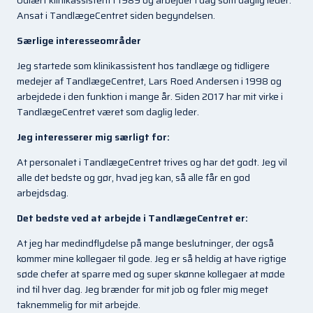
Udlært klinikassistent i 1989 og arbejder i dag som daglig leder.
Ansat i TandlægeCentret siden begyndelsen.
Særlige interesseområder
Jeg startede som klinikassistent hos tandlæge og tidligere
medejer af TandlægeCentret, Lars Roed Andersen i 1998 og
arbejdede i den funktion i mange år. Siden 2017 har mit virke i
TandlægeCentret været som daglig leder.
Jeg interesserer mig særligt for:
At personalet i TandlægeCentret trives og har det godt. Jeg vil
alle det bedste og gør, hvad jeg kan, så alle får en god
arbejdsdag.
Det bedste ved at arbejde i TandlægeCentret er:
At jeg har medindflydelse på mange beslutninger, der også
kommer mine kollegaer til gode. Jeg er så heldig at have rigtige
søde chefer at sparre med og super skønne kollegaer at møde
ind til hver dag. Jeg brænder for mit job og føler mig meget
taknemmelig for mit arbejde.