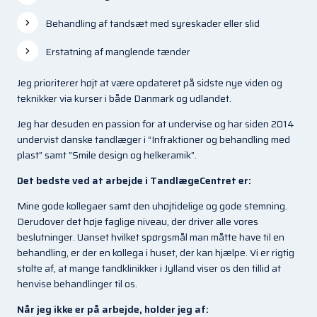
Behandling af tandsæt med syreskader eller slid
Erstatning af manglende tænder
Jeg prioriterer højt at være opdateret på sidste nye viden og
teknikker via kurser i både Danmark og udlandet.
Jeg har desuden en passion for at undervise og har siden
2014
undervist danske tandlæger i “Infraktioner og behandling med
plast” samt “Smile design og helkeramik”.
Det bedste ved at arbejde i TandlægeCentret er:
Mine gode kollegaer samt den uhøjtidelige og gode stemning.
Derudover det høje faglige niveau, der driver alle vores
beslutninger. Uanset hvilket spørgsmål man måtte have til en
behandling, er der en kollega i huset, der kan hjælpe. Vi er rigtig
stolte af, at mange tandklinikker i Jylland viser os den tillid at
henvise behandlinger til os.
Når jeg ikke er på arbejde, holder jeg af: