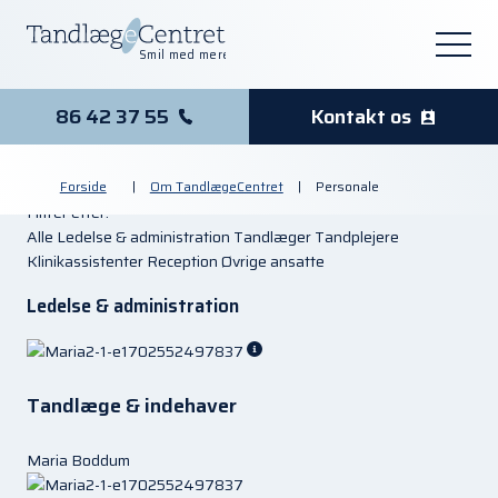
Smil med mere
86 42 37 55
Kontakt os
Forside
|
Om TandlægeCentret
|
Personale
Filtrer efter:
Alle
Ledelse & administration
Tandlæger
Tandplejere
Klinikassistenter
Reception
Øvrige ansatte
Ledelse & administration
Tandlæge & indehaver
Maria Boddum