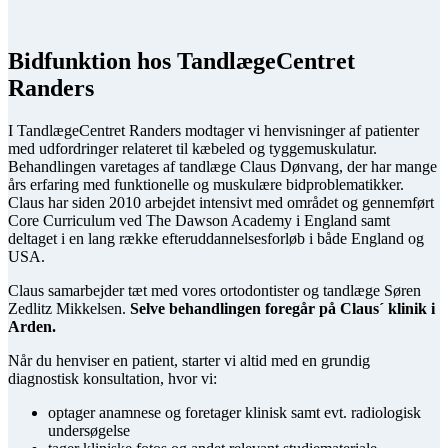
Bidfunktion hos TandlægeCentret
Randers
I TandlægeCentret Randers modtager vi henvisninger af patienter
med udfordringer relateret til kæbeled og tyggemuskulatur.
Behandlingen varetages af tandlæge Claus Dønvang, der har mange
års erfaring med funktionelle og muskulære bidproblematikker.
Claus har siden 2010 arbejdet intensivt med området og gennemført
Core Curriculum ved The Dawson Academy i England samt
deltaget i en lang række efteruddannelsesforløb i både England og
USA.
Claus samarbejder tæt med vores ortodontister og tandlæge Søren
Zedlitz Mikkelsen.
Selve behandlingen foregår på Claus´ klinik i
Arden.
Når du henviser en patient, starter vi altid med en grundig
diagnostisk konsultation, hvor vi:
optager anamnese og foretager klinisk samt evt. radiologisk
undersøgelse