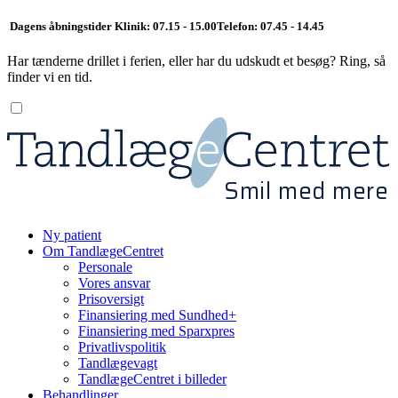
Dagens åbningstider
Klinik: 07.15 - 15.00
Telefon: 07.45 - 14.45
Har tænderne drillet i ferien, eller har du udskudt et besøg? Ring, så
finder vi en tid.
Smil med mere
Ny patient
Om TandlægeCentret
Personale
Vores ansvar
Prisoversigt
Finansiering med Sundhed+
Finansiering med Sparxpres
Privatlivspolitik
Tandlægevagt
TandlægeCentret i billeder
Behandlinger