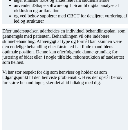
tager kliniske fotos og andet relevant studiemateriale
anvender 3Shape software og T-Scan til digital analyse af
okklusion og artikulation
og ved behov supplerer med CBCT for detaljeret vurdering af
led og strukturer
Efter undersøgelsen udarbejdes en individuel behandlingsplan, som
gennemgås med patienten. Behandlingen vil ofte indebære
skinnebehandling. Afhængigt af type og formål kan skinnen være
den endelige behandling eller første led i at finde mandiblens
optimale position. Denne kan efterfølgende danne grundlag for
justering af bidet eller, i nogle tilfælde, rekonstruktion af tandsættet
som helhed.
Vi har stor respekt for dig som henviser og holder os som
udgangspunkt til den henviste problematik. Hvis der opstår behov
for større behandlinger, sker det altid i dialog med dig.