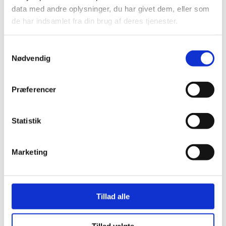
data med andre oplysninger, du har givet dem, eller som
Vi prioriterer altid grundig forventningsafstemning med patienten, så
de har indsamlet fra din brug af deres tjenester.
der er fuld forståelse for behandlingsforløb, omfang og mål.
Samtykkevalg
Nødvendig
Præferencer
Statistik
Marketing
Tillad alle
Tillad valgte