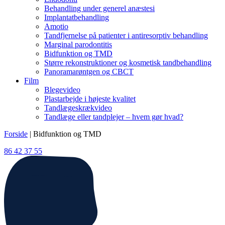
Behandling under generel anæstesi
Implantatbehandling
Amotio
Tandfjernelse på patienter i antiresorptiv behandling
Marginal parodontitis
Bidfunktion og TMD
Større rekonstruktioner og kosmetisk tandbehandling
Panoramarøntgen og CBCT
Film
Blegevideo
Plastarbejde i højeste kvalitet
Tandlægeskrækvideo
Tandlæge eller tandplejer – hvem gør hvad?
Forside
|
Bidfunktion og TMD
86 42 37 55