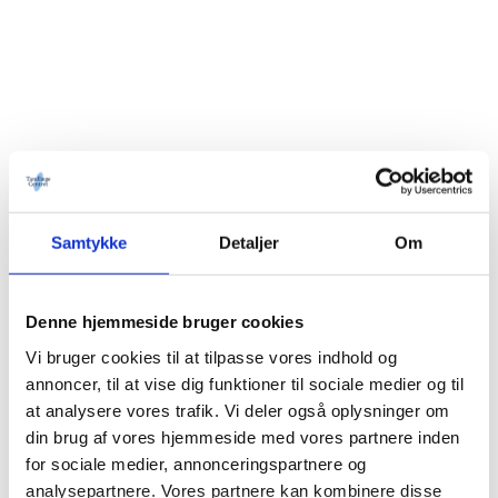
Samtykke
Detaljer
Om
Denne hjemmeside bruger cookies
Priser:
Vi bruger cookies til at tilpasse vores indhold og
annoncer, til at vise dig funktioner til sociale medier og til
Diagnostisk udredning og behandlingsplan: 3.750 kr.
Inkluderer fuld konsultation, nødvendige røntgenbilleder,
at analysere vores trafik. Vi deler også oplysninger om
fotos og digital analyse
din brug af vores hjemmeside med vores partnere inden
(Evt. CBCT-tillæg: 1.895–2.995 kr.)
for sociale medier, annonceringspartnere og
Skinnebehandling: 4.500–13.000 kr.
Inkluderer justering og kontrol
analysepartnere. Vores partnere kan kombinere disse