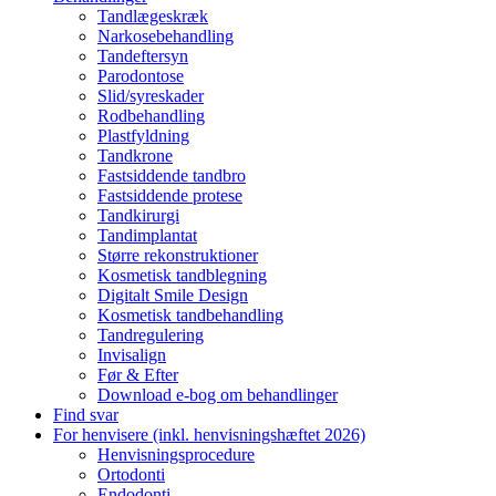
Tandlægeskræk
Narkosebehandling
Tandeftersyn
Parodontose
Slid/syreskader
Rodbehandling
Plastfyldning
Tandkrone
Fastsiddende tandbro
Fastsiddende protese
Tandkirurgi
Tandimplantat
Større rekonstruktioner
Kosmetisk tandblegning
Digitalt Smile Design
Kosmetisk tandbehandling
Tandregulering
Invisalign
Før & Efter
Download e-bog om behandlinger
Find svar
For henvisere (inkl. henvisningshæftet 2026)
Henvisningsprocedure
Ortodonti
Endodonti