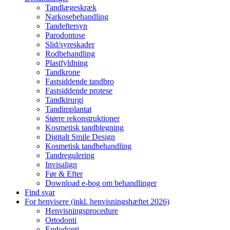
Tandlægeskræk
Narkosebehandling
Tandeftersyn
Parodontose
Slid/syreskader
Rodbehandling
Plastfyldning
Tandkrone
Fastsiddende tandbro
Fastsiddende protese
Tandkirurgi
Tandimplantat
Større rekonstruktioner
Kosmetisk tandblegning
Digitalt Smile Design
Kosmetisk tandbehandling
Tandregulering
Invisalign
Før & Efter
Download e-bog om behandlinger
Find svar
For henvisere (inkl. henvisningshæftet 2026)
Henvisningsprocedure
Ortodonti
Endodonti