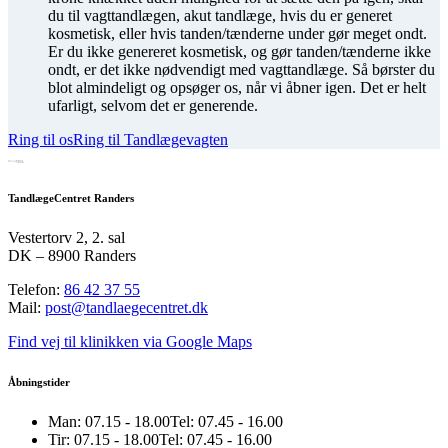
du til vagttandlægen, akut tandlæge, hvis du er generet
kosmetisk, eller hvis tanden/tænderne under gør meget ondt.
Er du ikke genereret kosmetisk, og gør tanden/tænderne ikke
ondt, er det ikke nødvendigt med vagttandlæge. Så børster du
blot almindeligt og opsøger os, når vi åbner igen. Det er helt
ufarligt, selvom det er generende.
Ring til os
Ring til Tandlægevagten
Smil med mere
TandlægeCentret Randers
Vestertorv 2, 2. sal
DK – 8900 Randers
Telefon:
86 42 37 55
Mail:
post@tandlaegecentret.dk
Find vej til klinikken via Google Maps
Åbningstider
Man:
07.15 - 18.00
Tel: 07.45 - 16.00
Tir:
07.15 - 18.00
Tel: 07.45 - 16.00