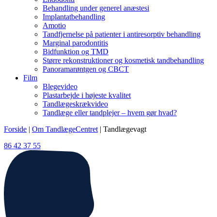
Behandling under generel anæstesi
Implantatbehandling
Amotio
Tandfjernelse på patienter i antiresorptiv behandling
Marginal parodontitis
Bidfunktion og TMD
Større rekonstruktioner og kosmetisk tandbehandling
Panoramarøntgen og CBCT
Film
Blegevideo
Plastarbejde i højeste kvalitet
Tandlægeskrækvideo
Tandlæge eller tandplejer – hvem gør hvad?
Forside
|
Om TandlægeCentret
|
Tandlægevagt
86 42 37 55