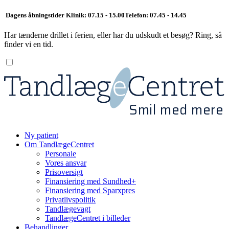
Dagens åbningstider
Klinik: 07.15 - 15.00
Telefon: 07.45 - 14.45
Har tænderne drillet i ferien, eller har du udskudt et besøg? Ring, så
finder vi en tid.
Smil med mere
Ny patient
Om TandlægeCentret
Personale
Vores ansvar
Prisoversigt
Finansiering med Sundhed+
Finansiering med Sparxpres
Privatlivspolitik
Tandlægevagt
TandlægeCentret i billeder
Behandlinger