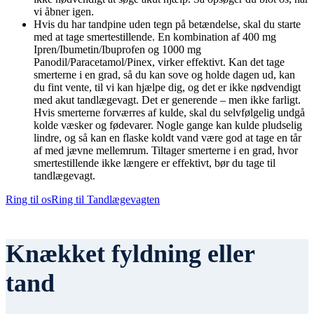
vi åbner igen.
Hvis du har tandpine uden tegn på betændelse, skal du starte
med at tage smertestillende. En kombination af 400 mg
Ipren/Ibumetin/Ibuprofen og 1000 mg
Panodil/Paracetamol/Pinex, virker effektivt. Kan det tage
smerterne i en grad, så du kan sove og holde dagen ud, kan
du fint vente, til vi kan hjælpe dig, og det er ikke nødvendigt
med akut tandlægevagt. Det er generende – men ikke farligt.
Hvis smerterne forværres af kulde, skal du selvfølgelig undgå
kolde væsker og fødevarer. Nogle gange kan kulde pludselig
lindre, og så kan en flaske koldt vand være god at tage en tår
af med jævne mellemrum. Tiltager smerterne i en grad, hvor
smertestillende ikke længere er effektivt, bør du tage til
tandlægevagt.
Ring til os
Ring til Tandlægevagten
Knækket fyldning eller
tand