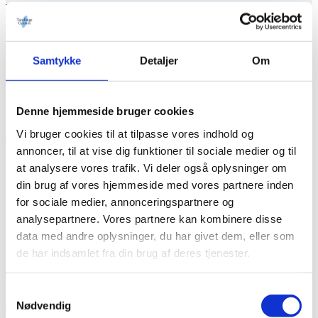
vil vi gøre alt, hvad vi kan for at hjælpe dig samme dag. Vi
prioriterer god service og tryg tandbehandling højt – også når dit
behov er akut!
Kommunal tandlægevagt
Samtykke
Detaljer
Om
Skulle du være så uheldig at få et akut problem i weekenden eller en
helligdag, skal du kontakte
Tandlægevagten i Århus
.
Denne hjemmeside bruger cookies
Vi bruger cookies til at tilpasse vores indhold og
Tandlægevagten Århus:
annoncer, til at vise dig funktioner til sociale medier og til
at analysere vores trafik. Vi deler også oplysninger om
din brug af vores hjemmeside med vores partnere inden
Valdemarsgade 1 D, stuen th.
for sociale medier, annonceringspartnere og
8000 Aarhus C
analysepartnere. Vores partnere kan kombinere disse
Åbningstider:
data med andre oplysninger, du har givet dem, eller som
Fredag: 18.00-21.00
Lørdag, søndag og helligdage: 10.00-13.00
de har indsamlet fra din brug af deres tjenester.
Telefon:
23 62 02 01
Samtykkevalg
Nødvendig
Telefontider: