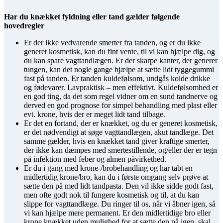
Har du knækket fyldning eller tand gælder følgende
hovedregler
Er der ikke vedvarende smerter fra tanden, og er du ikke
generet kosmetisk, kan du fint vente, til vi kan hjælpe dig, og
du kan spare vagttandlægen. Er der skarpe kanter, der generer
tungen, kan det nogle gange hjælpe at sætte lidt tyggegummi
fast på tanden. Er tanden kuldefølsom, undgås kolde drikke
og fødevarer. Lavpraktisk – men effektivt. Kuldefølsomhed er
en god ting, da det som regel vidner om en sund tandnerve og
derved en god prognose for simpel behandling med plast eller
evt. krone, hvis der er meget lidt tand tilbage.
Er det en fortand, der er knækket, og du er generet kosmetisk,
er det nødvendigt at søge vagttandlægen, akut tandlæge. Det
samme gælder, hvis en knækket tand giver kraftige smerter,
der ikke kan dæmpes med smertestillende, og/eller der er tegn
på infektion med feber og almen påvirkethed.
Er du i gang med krone-/brobehandling og har tabt en
midlertidig krone/bro, kan du i første omgang selv prøve at
sætte den på med lidt tandpasta. Den vil ikke sidde godt fast,
men ofte godt nok til fungere kosmetisk og til, at du kan
slippe for vagttandlæge. Du ringer til os, når vi åbner igen, så
vi kan hjælpe mere permanent. Er den midlertidige bro eller
krone knækket uden mulighed for at sætte den på igen, skal