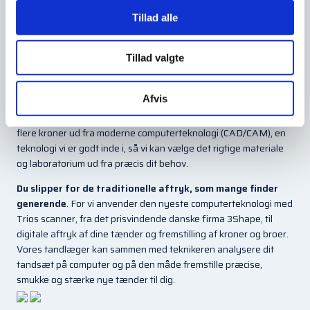
Hvad er en tandkrone?
Tillad alle
Tillad valgte
En krone er en laboratoriefremstillet skal, som omslutter tanden.
Afvis
En krone gør tanden stærkere og som regel også flottere, da
man kan lave kroner, som er meget naturtro. I dag laves flere og
flere kroner ud fra moderne computerteknologi (CAD/CAM), en
teknologi vi er godt inde i, så vi kan vælge det rigtige materiale
og laboratorium ud fra præcis dit behov.
Du slipper for de traditionelle aftryk, som mange finder
generende
. For vi anvender den nyeste computerteknologi med
Trios scanner, fra det prisvindende danske firma 3Shape, til
digitale aftryk af dine tænder og fremstilling af kroner og broer.
Vores tandlæger kan sammen med teknikeren analysere dit
tandsæt på computer og på den måde fremstille præcise,
smukke og stærke nye tænder til dig.