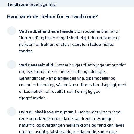
Tandkroner lavet pga. slid
Hvornår er der behov for en tandkrone?
Ved rodbehandlede tænder.
En rodbehandlet tand
”tørrer ud” og bliver meget skrøbelig. Uden en krone er
risikoen for fraktur ret stor. I værste tilfælde mistes
tanden.
Ved generelt slid.
Kroner bruges til at bygge ”et nyt bid”
op, hvis tænderne er meget slidte og ødelagte.
Behandlingen kan planlægges vha. gipsmodeller og
computerteknologi, så den kan udføres forudsigeligt, med
et kosmetisk flot resultat, samt en rigtig god
tyggefunktion.
Hvis du skal have et nyt smil.
Her bruger vi som regel
rene porcelænskroner, da de kan fremstilles meget
naturtro, og overgangen mellem krone og tand kan laves
næsten usynlig. Misfarvede, misdannede, slidte eller