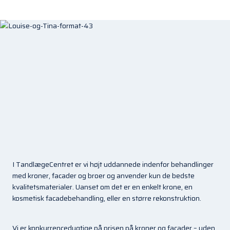
I TandlægeCentret er vi højt uddannede indenfor behandlinger
med kroner, facader og broer og anvender kun de bedste
kvalitetsmaterialer. Uanset om det er en enkelt krone, en
kosmetisk facadebehandling, eller en større rekonstruktion.
Vi er konkurrencedygtige på prisen på kroner og facader – uden