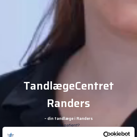
TandlægeCentret
Randers
– din tandlæge i Randers
Ny patient?